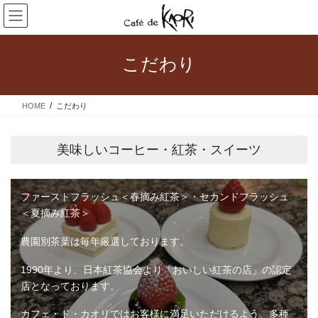
コ
ナ
ン
ビ
テ
ゲ
ン
ー
こだわり
ツ
シ
へ
ョ
ス
ン
HOME
こだわり
キ
に
ッ
移
プ
動
美味しいコーヒー・紅茶・スイーツ
ファーストフラッシュ＜春摘み紅茶＞・セカンドフラッシュ
＜夏摘み紅茶＞
農園別茶葉は毎年厳選しております。
1990年より、日本紅茶協会より「おいしい紅茶の店」の認定
店となっております。
カフェ・ド・カオリではお客様に満足いただけるよう、多種