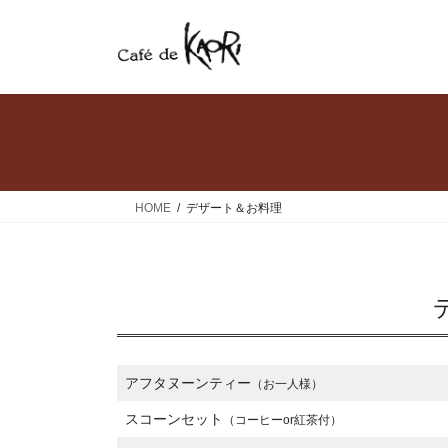
コ
ナ
ン
ビ
テ
ゲ
ン
ー
ツ
シ
へ
ョ
ス
ン
キ
に
ッ
移
HOME
デザート＆お料理
プ
動
アフタヌーンティー
（お一人様）
スコーンセット
（コーヒーor紅茶付）