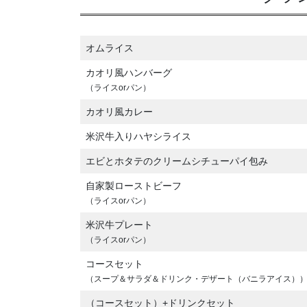
オムライス
カオリ風ハンバーグ
（ライスorパン）
カオリ風カレー
米沢牛入りハヤシライス
エビとホタテのクリームシチューパイ包み
自家製ローストビーフ
（ライスorパン）
米沢牛プレート
（ライスorパン）
コースセット
（スープ＆サラダ＆ドリンク・デザート（バニラアイス）
（コースセット）+ドリンクセット