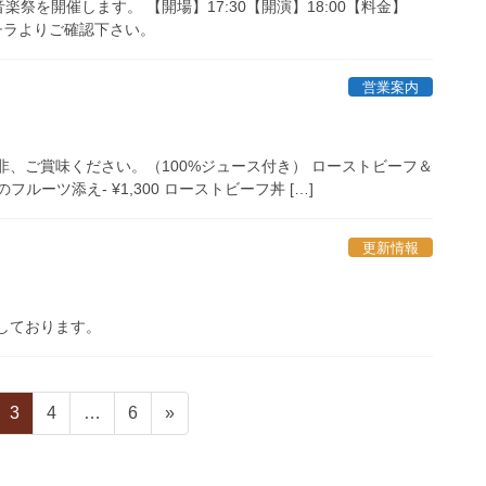
ス音楽祭を開催します。 【開場】17:30【開演】18:00【料金】
コチラよりご確認下さい。
営業案内
非、ご賞味ください。（100%ジュース付き） ローストビーフ＆
フルーツ添え- ¥1,300 ローストビーフ丼 […]
更新情報
たしております。
固
固
固
3
4
…
6
»
定
定
定
ペ
ペ
ペ