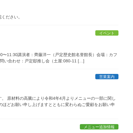
認ください。
イベント
0:00〜11:30講演者：齊藤洋一（戸定歴史館名誉館長）会場：カフ
い合わせ：戸定邸推し会（土屋:080-11 […]
営業案内
す。 原材料の高騰により令和4年4月よりメニューの一部に関し
解のほどお願い申し上げますとともに変わらぬご愛顧をお願い申
メニュー追加情報