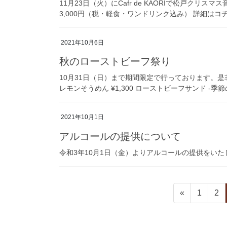
11月23日（火）にCafr de KAORIで松戸クリスマ
3,000円（税・軽食・ワンドリンク込み） 詳細は
2021年10月6日
秋のローストビーフ祭り
10月31日（日）まで期間限定で行っております。是
レモンそうめん ¥1,300 ローストビーフサンド -季節の
2021年10月1日
アルコールの提供について
令和3年10月1日（金）よりアルコールの提供をい
投
固
固
«
1
2
稿
定
定
ペ
ペ
の